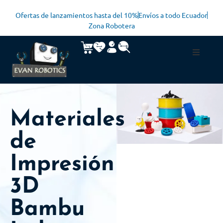
Ofertas de lanzamientos hasta del 10%
Envíos a todo Ecuador
Zona Robotera
Materiales
de
Impresión
3D
Bambu