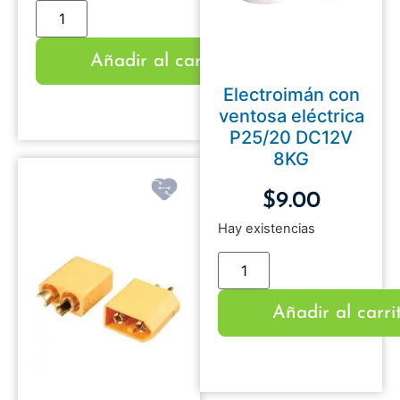
Añadir al carrito
Electroimán con
ventosa eléctrica
P25/20 DC12V
8KG
$
9.00
Hay existencias
Añadir al carri