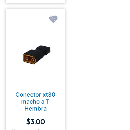
Conector xt30
macho a T
Hembra
$
3.00