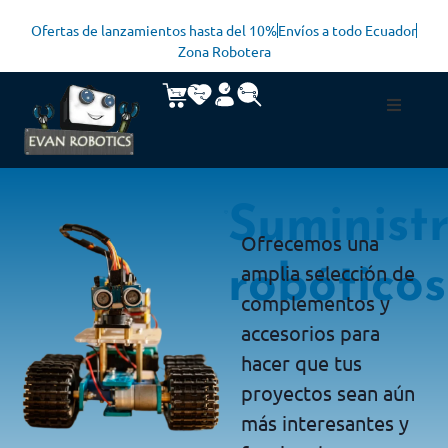
Ofertas de lanzamientos hasta del 10%
Envíos a todo Ecuador
Zona Robotera
Suminist
Ofrecemos una
amplia selección de
robóticos
complementos y
accesorios para
hacer que tus
proyectos sean aún
más interesantes y