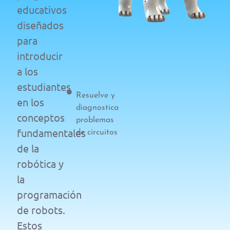
educativos
diseñados
para
introducir
a los
estudiantes
Resuelve y
en los
diagnostica
conceptos
problemas
fundamentales
de circuitos
de la
robótica y
la
programación
de robots.
Estos