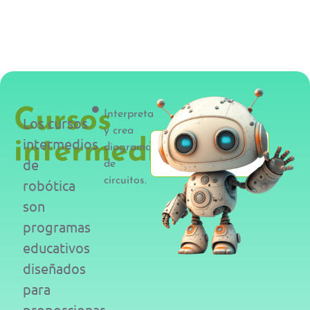
Cursos
Interpreta
Los cursos
y crea
intermedios
intermedios
Nuestros
diagramas
cursos
de
de
circuitos.
robótica
son
programas
educativos
diseñados
para
proporcionar