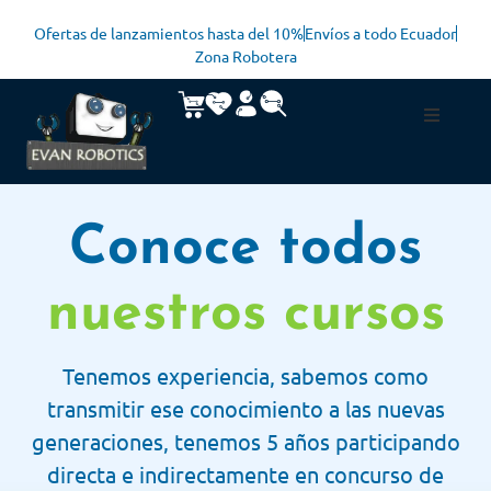
Ofertas de lanzamientos hasta del 10%
Envíos a todo Ecuador
Zona Robotera
Conoce todos
nuestros cursos
Tenemos experiencia, sabemos como
transmitir ese conocimiento a las nuevas
generaciones, tenemos 5 años participando
directa e indirectamente en concurso de