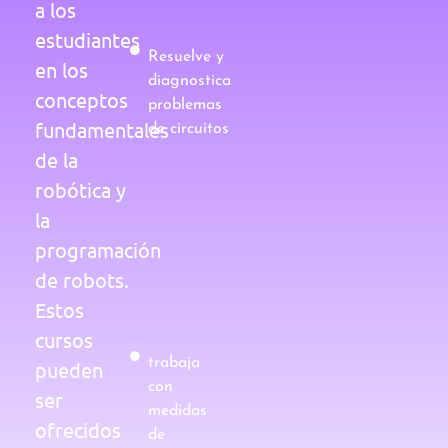
a los
estudiantes
Resuelve y
en los
diagnostica
conceptos
problemas
fundamentales
de circuitos
de la
robótica y
la
programación
de robots.
Estos
cursos
trabaja
pueden
con
ser
medidas
ofrecidos
de