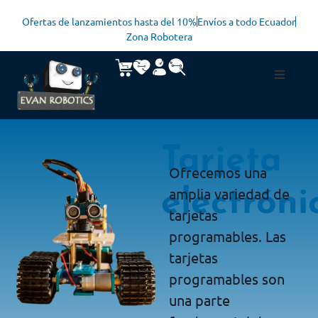
Ofertas de lanzamientos hasta del 10%
Envíos a todo Ecuador
Zona Robotera
Tarjeta
Ofrecemos una
amplia variedad de
electróni
tarjetas
programables. Las
tarjetas
programables son
una parte