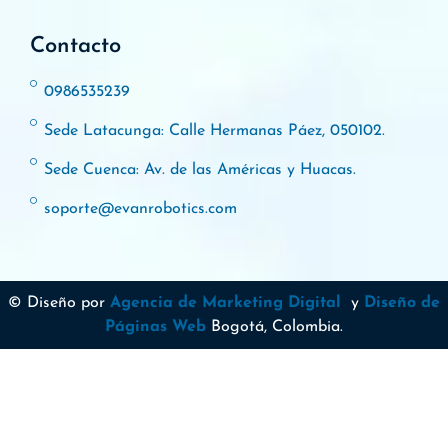
Contacto
0986535239
Sede Latacunga: Calle Hermanas Páez, 050102.
Sede Cuenca: Av. de las Américas y Huacas.
soporte@evanrobotics.com
© Diseño por
Agencia de Marketing Digital
y
Diseño de
Páginas Web
Bogotá, Colombia.