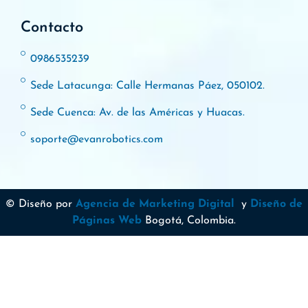
Contacto
0986535239
Sede Latacunga: Calle Hermanas Páez, 050102.
Sede Cuenca: Av. de las Américas y Huacas.
soporte@evanrobotics.com
© Diseño por
Agencia de Marketing Digital
y
Diseño de
Páginas Web
Bogotá, Colombia.