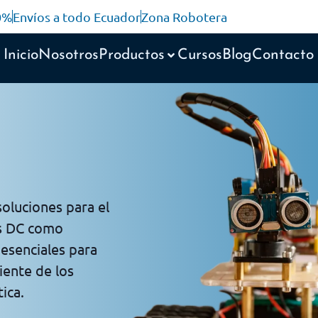
10%
Envíos a todo Ecuador
Zona Robotera
Inicio
Nosotros
Productos
Cursos
Blog
Contacto
oluciones para el
es DC como
esenciales para
iente de los
ica.