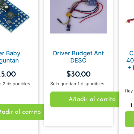
er Baby
Driver Budget Ant
C
guntan
DESC
40
+ 
25.00
$
30.00
 2 disponibles
Solo quedan 1 disponibles
Hay 
Añadir al carrito
adir al carrito