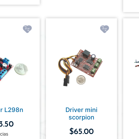
er L298n
Driver mini
scorpion
3.50
$
65.00
cias