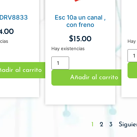
r DRV8833
Esc 10a un canal ,
con freno
4.00
$
15.00
cias
Hay 
Hay existencias
adir al carrito
Añadir al carrito
1
2
3
Siguie