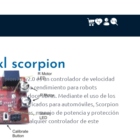
xl scorpion
rpion XL v2.0 es un controlador de velocidad
xible y de alto rendimiento para robots
e de una a doce libras. Mediante el uso de los
otencia clasificados para automóviles, Scorpion
aracterísticas, manejo de potencia y protección
dentes en cualquier controlador de este