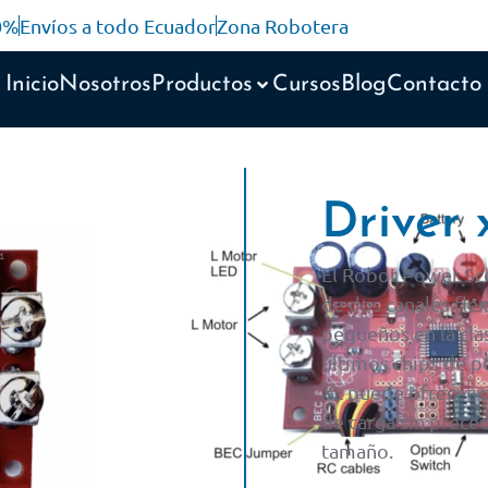
10%
Envíos a todo Ecuador
Zona Robotera
Inicio
Nosotros
Productos
Cursos
Blog
Contacto
Driver 
El Robot Power Sco
de dos canales fle
pequeños en la clas
últimos chips de p
XL puede ofrecer c
de carga sin prece
tamaño.