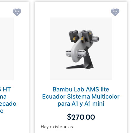
S HT
Bambu Lab AMS lite
ema
Ecuador Sistema Multicolor
Secado
para A1 y A1 mini
to
$
270.00
Hay existencias