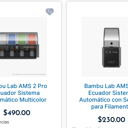
u Lab AMS 2 Pro
Bambu Lab AM
uador Sistema
Ecuador Sist
mático Multicolor
Automático con 
para Filamen
$
490.00
$
230.00
ncias