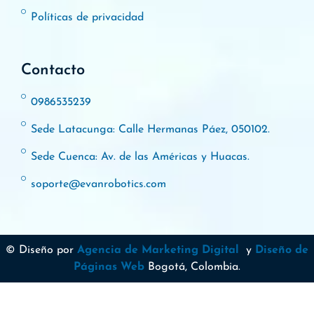
Políticas de privacidad
Contacto
0986535239
Sede Latacunga: Calle Hermanas Páez, 050102.
Sede Cuenca: Av. de las Américas y Huacas.
soporte@evanrobotics.com
© Diseño por
Agencia de Marketing Digital
y
Diseño de
Páginas Web
Bogotá, Colombia.