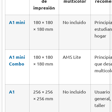
de
multicolor
recome
impresión
A1 mini
180 × 180
No incluido
Principi
× 180 mm
estudian
hogar
A1 mini
180 × 180
AMS Lite
Principi
Combo
× 180 mm
que des
multicol
A1
256 × 256
No incluido
Usuario
× 256 mm
general,
taller