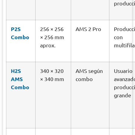
producc
P2S
256 × 256
AMS 2 Pro
Producc
Combo
× 256 mm
con
aprox.
multifi
H2S
340 × 320
AMS según
Usuario
AMS
× 340 mm
combo
avanzad
Combo
producc
grande