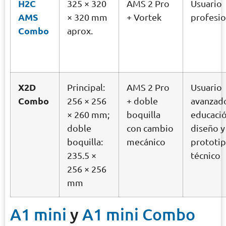
H2C
325 × 320
AMS 2 Pro
Usuario
AMS
× 320 mm
+ Vortek
profesio
Combo
aprox.
X2D
Principal:
AMS 2 Pro
Usuario
Combo
256 × 256
+ doble
avanzad
× 260 mm;
boquilla
educació
doble
con cambio
diseño y
boquilla:
mecánico
prototi
235.5 ×
técnico
256 × 256
mm
A1 mini
y
A1 mini Combo