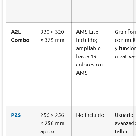
A2L
330 × 320
AMS Lite
Gran fo
Combo
× 325 mm
incluido;
con mult
ampliable
y funcio
hasta 19
creativa
colores con
AMS
P2S
256 × 256
No incluido
Usuario
× 256 mm
avanzad
aprox.
taller,