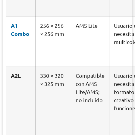
A1
256 × 256
AMS Lite
Usuario
Combo
× 256 mm
necesita
multicol
A2L
330 × 320
Compatible
Usuario
× 325 mm
con AMS
necesita
Lite/AMS;
formato
no incluido
creativo
funcion