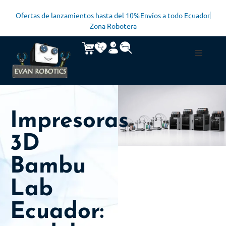
Ofertas de lanzamientos hasta del 10%
Envíos a todo Ecuador
Zona Robotera
Impresoras
3D
Bambu
Lab
Ecuador: