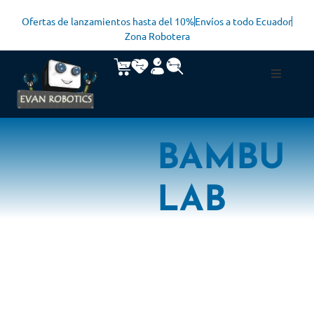
Ofertas de lanzamientos hasta del 10%
Envíos a todo Ecuador
Zona Robotera
BAMBU
LAB