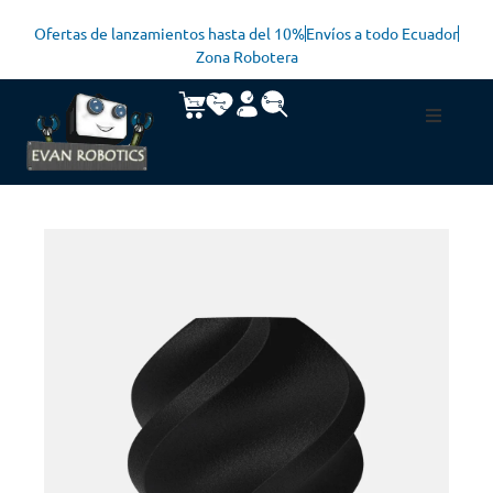
Ofertas de lanzamientos hasta del 10%
Envíos a todo Ecuador
Zona Robotera