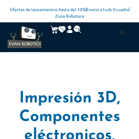
Ofertas de lanzamientos hasta del 10%
Envíos a todo Ecuador
Zona Robotera
Impresión 3D
,
Componentes
eléctronicos
,