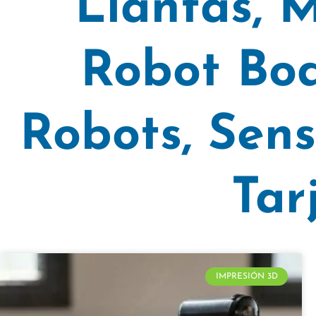
Llantas
,
M
Robot Bod
Robots
,
Sens
Tar
IMPRESIÓN 3D