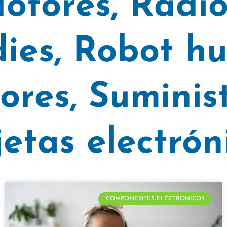
otores
,
Radio
ies
,
Robot h
ores
,
Suminist
jetas electrón
COMPONENTES ELÉCTRONICOS