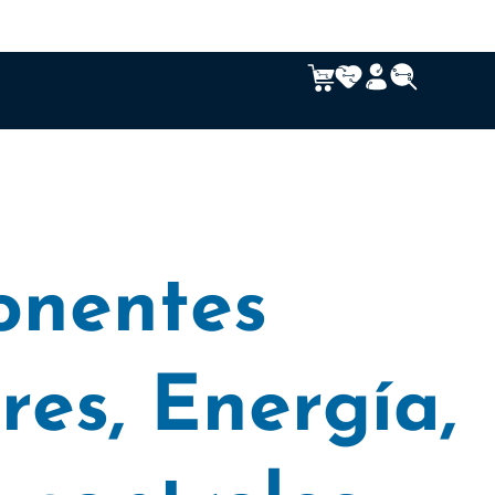
nentes
res
,
Energía
,