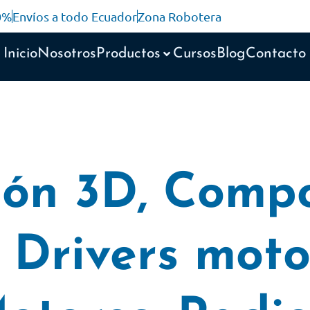
10%
Envíos a todo Ecuador
Zona Robotera
Inicio
Nosotros
Productos
Cursos
Blog
Contacto
ión 3D
,
Compo
,
Drivers moto