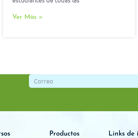
Ver Màs »
rsos
Productos
Links de 