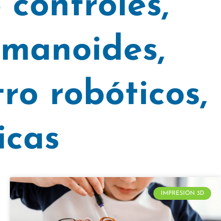
 controles
,
umanoides
,
ro robóticos
,
icas
IMPRESIÓN 3D