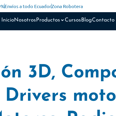
10%
Envíos a todo Ecuador
Zona Robotera
Inicio
Nosotros
Productos
Cursos
Blog
Contacto
ión 3D
,
Compo
,
Drivers moto