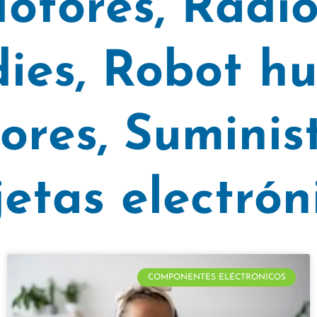
otores
,
Radio
ies
,
Robot h
ores
,
Suminist
jetas electrón
COMPONENTES ELÉCTRONICOS