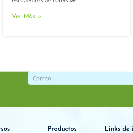
Ver Màs »
rsos
Productos
Links de 