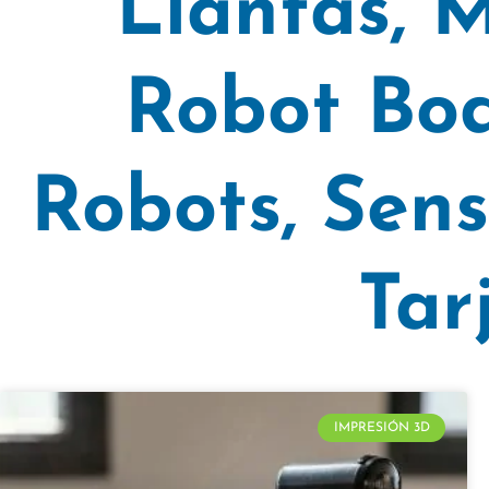
Llantas
,
M
Robot Bod
Robots
,
Sens
Tar
IMPRESIÓN 3D