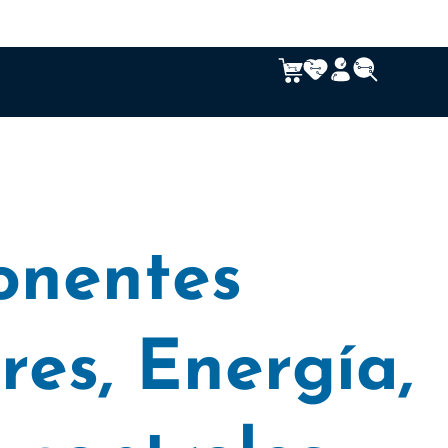
nentes
res
,
Energía
,