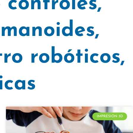
 controles
,
umanoides
,
ro robóticos
,
icas
IMPRESIÓN 3D