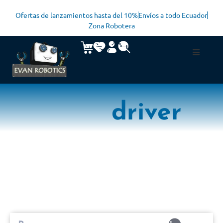
Ofertas de lanzamientos hasta del 10%
Envíos a todo Ecuador
Zona Robotera
driver