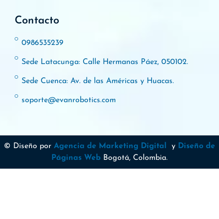
Contacto
0986535239
Sede Latacunga: Calle Hermanas Páez, 050102.
Sede Cuenca: Av. de las Américas y Huacas.
soporte@evanrobotics.com
© Diseño por
Agencia de Marketing Digital
y
Diseño de
Páginas Web
Bogotá, Colombia.