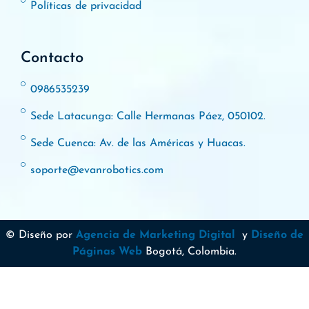
Políticas de privacidad
Contacto
0986535239
Sede Latacunga: Calle Hermanas Páez, 050102.
Sede Cuenca: Av. de las Américas y Huacas.
soporte@evanrobotics.com
© Diseño por
Agencia de Marketing Digital
y
Diseño de
Páginas Web
Bogotá, Colombia.