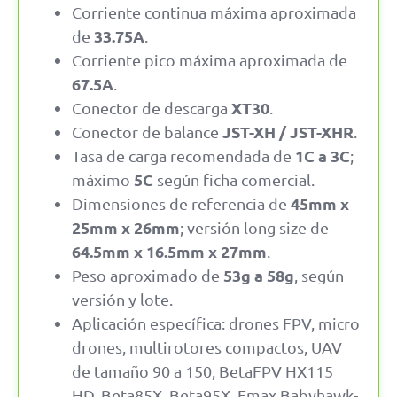
Corriente continua máxima aproximada
33.75A
de
.
Corriente pico máxima aproximada de
67.5A
.
XT30
Conector de descarga
.
JST-XH / JST-XHR
Conector de balance
.
1C a 3C
Tasa de carga recomendada de
;
5C
máximo
según ficha comercial.
45mm x
Dimensiones de referencia de
25mm x 26mm
; versión long size de
64.5mm x 16.5mm x 27mm
.
53g a 58g
Peso aproximado de
, según
versión y lote.
Aplicación específica: drones FPV, micro
drones, multirotores compactos, UAV
de tamaño 90 a 150, BetaFPV HX115
HD, Beta85X, Beta95X, Emax Babyhawk-