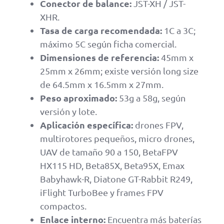
Conector de balance:
JST-XH / JST-
XHR.
Tasa de carga recomendada:
1C a 3C;
máximo 5C según ficha comercial.
Dimensiones de referencia:
45mm x
25mm x 26mm; existe versión long size
de 64.5mm x 16.5mm x 27mm.
Peso aproximado:
53g a 58g, según
versión y lote.
Aplicación específica:
drones FPV,
multirotores pequeños, micro drones,
UAV de tamaño 90 a 150, BetaFPV
HX115 HD, Beta85X, Beta95X, Emax
Babyhawk-R, Diatone GT-Rabbit R249,
iFlight TurboBee y frames FPV
compactos.
Enlace interno:
Encuentra más baterías