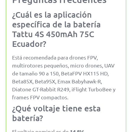
¿Cuál es la aplicación
específica de la batería
Tattu 4S 450mAh 75C
Ecuador?
Está recomendada para drones FPV,
multirotores pequeños, micro drones, UAV
de tamaño 90 a 150, BetaFPV HX115 HD,
Beta85X, Beta95X, Emax Babyhawk-R,
Diatone GT-Rabbit R249, iFlight TurboBee y
frames FPV compactos.
¿Qué voltaje tiene esta
batería?
14.8V
El voltaje nominal es de
,