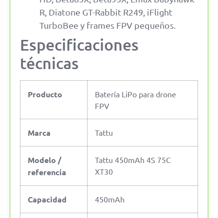
R, Diatone GT-Rabbit R249, iFlight
TurboBee y frames FPV pequeños.
Especificaciones
técnicas
Producto
Batería LiPo para drone
FPV
Marca
Tattu
Modelo /
Tattu 450mAh 4S 75C
XT30
referencia
Capacidad
450mAh