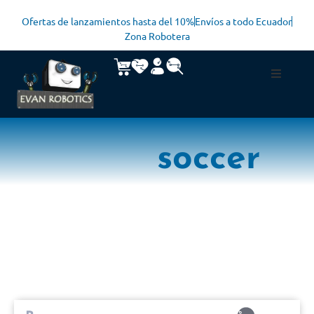
Ofertas de lanzamientos hasta del 10%
Envíos a todo Ecuador
Zona Robotera
soccer