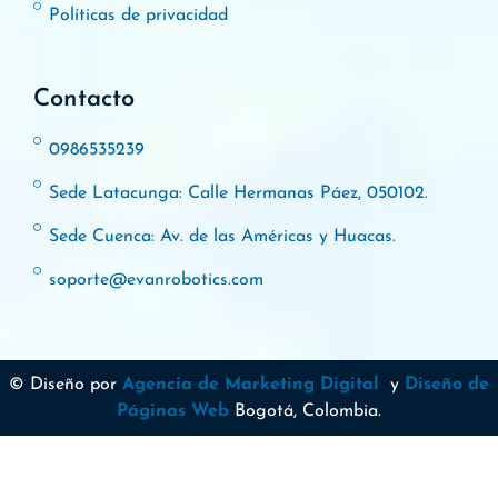
Políticas de privacidad
Contacto
0986535239
Sede Latacunga: Calle Hermanas Páez, 050102.
Sede Cuenca: Av. de las Américas y Huacas.
soporte@evanrobotics.com
© Diseño por
Agencia de Marketing Digital
y
Diseño de
Páginas Web
Bogotá, Colombia.