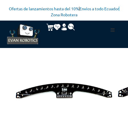
Ofertas de lanzamientos hasta del 10%
Envíos a todo Ecuador
Zona Robotera