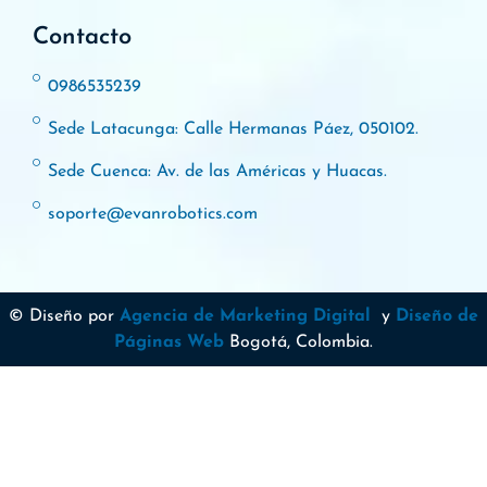
Contacto
0986535239
Sede Latacunga: Calle Hermanas Páez, 050102.
Sede Cuenca: Av. de las Américas y Huacas.
soporte@evanrobotics.com
© Diseño por
Agencia de Marketing Digital
y
Diseño de
Páginas Web
Bogotá, Colombia.