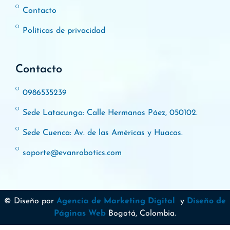
Contacto
Políticas de privacidad
Contacto
0986535239
Sede Latacunga: Calle Hermanas Páez, 050102.
Sede Cuenca: Av. de las Américas y Huacas.
soporte@evanrobotics.com
© Diseño por
Agencia de Marketing Digital
y
Diseño de
Páginas Web
Bogotá, Colombia.