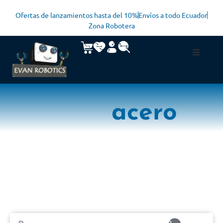
Ofertas de lanzamientos hasta del 10%
Envíos a todo Ecuador
Zona Robotera
acero