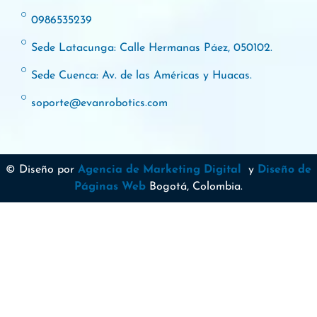
0986535239
Sede Latacunga: Calle Hermanas Páez, 050102.
Sede Cuenca: Av. de las Américas y Huacas.
soporte@evanrobotics.com
© Diseño por
Agencia de Marketing Digital
y
Diseño de
Páginas Web
Bogotá, Colombia.