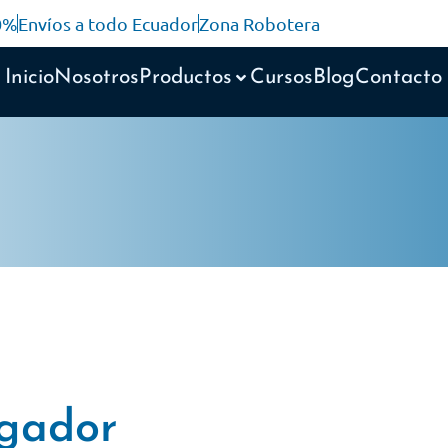
10%
Envíos a todo Ecuador
Zona Robotera
Inicio
Nosotros
Productos
Cursos
Blog
Contacto
gador