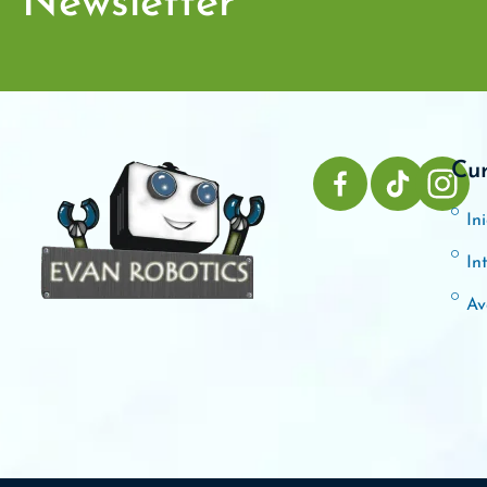
Newsletter
Cu
Ini
In
Av