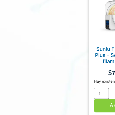
Sunlu F
Plus – 
fila
$
Hay existen
Añ