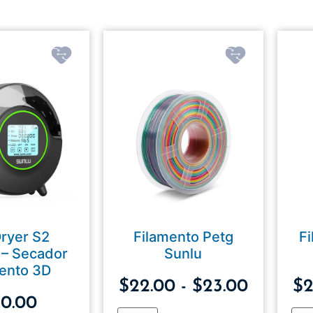
Dryer S2
Filamento Petg
F
– Secador
Sunlu
mento 3D
$
22.00
-
$
23.00
$
2
80.00