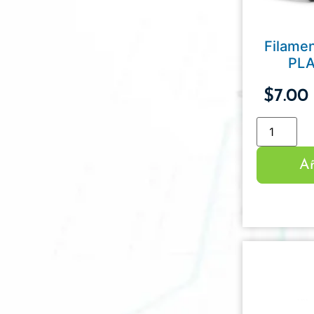
Filame
PLA
$
7.00
Añ