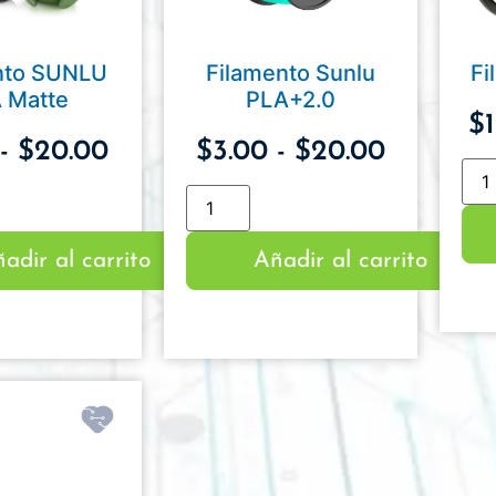
nto SUNLU
Filamento Sunlu
Fi
 Matte
PLA+2.0
$
-
$
20.00
$
3.00
-
$
20.00
adir al carrito
Añadir al carrito