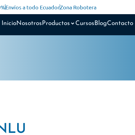
10%
Envíos a todo Ecuador
Zona Robotera
Inicio
Nosotros
Productos
Cursos
Blog
Contacto
NLU