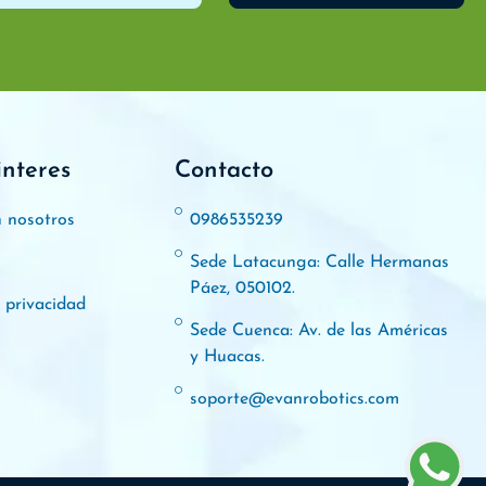
interes
Contacto
n nosotros
0986535239
Sede Latacunga: Calle Hermanas
Páez, 050102.
e privacidad
Sede Cuenca: Av. de las Américas
y Huacas.
soporte@evanrobotics.com