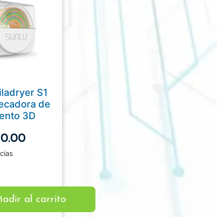
iladryer S1
Secadora de
mento 3D
70.00
cias
adir al carrito