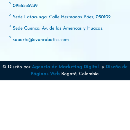
0986535239
Sede Latacunga: Calle Hermanas Páez, 050102.
Sede Cuenca: Av. de las Américas y Huacas.
soporte@evanrobotics.com
© Diseño por
Agencia de Marketing Digital
y
Diseño de
Páginas Web
Bogotá, Colombia.