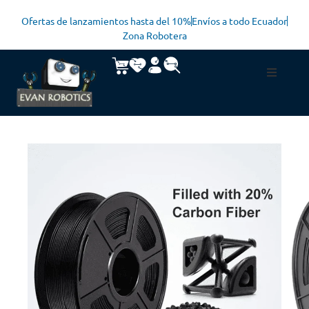
Ofertas de lanzamientos hasta del 10%
Envíos a todo Ecuador
Zona Robotera