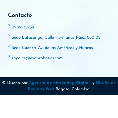
Contacto
0986535239
Sede Latacunga: Calle Hermanas Páez, 050102.
Sede Cuenca: Av. de las Américas y Huacas.
soporte@evanrobotics.com
© Diseño por
Agencia de Marketing Digital
y
Diseño de
Páginas Web
Bogotá, Colombia.