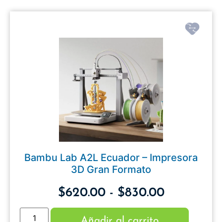
Bambu Lab A2L Ecuador – Impresora
3D Gran Formato
$
620.00
-
$
830.00
Añadir al carrito