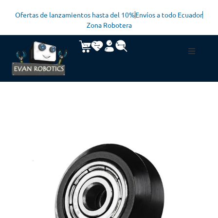
Ofertas de lanzamientos hasta del 10%
Envíos a todo Ecuador
Zona Robotera