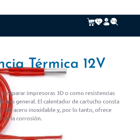
ncia Térmica 12V
ir y reparar impresoras 3D o como resistencias
e uso general. El calentador de cartucho consta
co de acero inoxidable y, por lo tanto, ofrece
 de la corrosión.
O