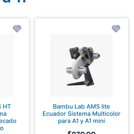
S HT
Bambu Lab AMS lite
ema
Ecuador Sistema Multicolor
Secado
para A1 y A1 mini
to