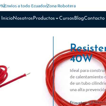
10%
Envíos a todo Ecuador
Zona Robotera
Inicio
Nosotros
Productos
Cursos
Blog
Contacto
Resiste
40W
Ideal para constru
de calentamiento d
de un tubo cilíndri
una alta prevención
Etiquetas:
GENERIC