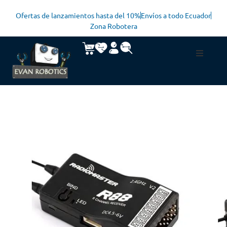
Ofertas de lanzamientos hasta del 10%
Envíos a todo Ecuador
Zona Robotera