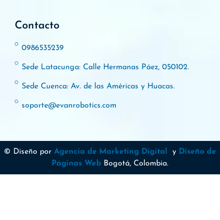
Contacto
0986535239
Sede Latacunga: Calle Hermanas Páez, 050102.
Sede Cuenca: Av. de las Américas y Huacas.
soporte@evanrobotics.com
© Diseño por
Agencia de Marketing Digital
y
Diseño de
Páginas Web
Bogotá, Colombia.