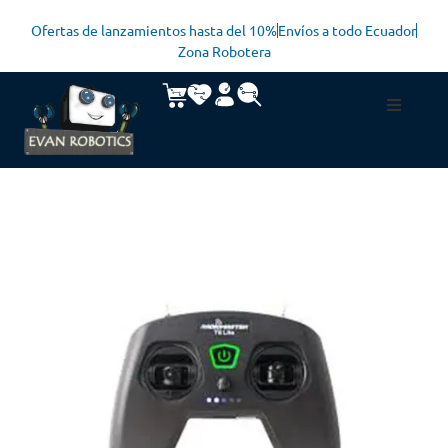
Ofertas de lanzamientos hasta del 10%
Envíos a todo Ecuador
Zona Robotera