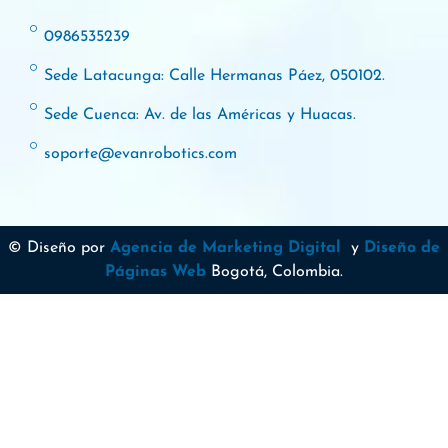
0986535239
Sede Latacunga: Calle Hermanas Páez, 050102.
Sede Cuenca: Av. de las Américas y Huacas.
soporte@evanrobotics.com
© Diseño por
Agencia de Marketing Digital
y
Diseño de
Páginas Web
Bogotá, Colombia.