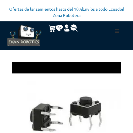
Ofertas de lanzamientos hasta del 10%
Envíos a todo Ecuador
Zona Robotera