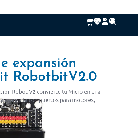
de expansión
it RobotbitV2.0
nsión Robot V2 convierte tu Micro en una
ca avanzada con puertos para motores,
T