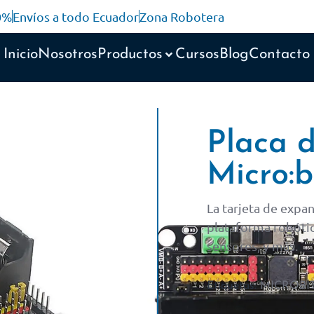
10%
Envíos a todo Ecuador
Zona Robotera
Inicio
Nosotros
Productos
Cursos
Blog
Contacto
Placa 
Micro:b
La tarjeta de expa
plataforma robóti
sensores, y más.
Etiquetas:
MICROBI