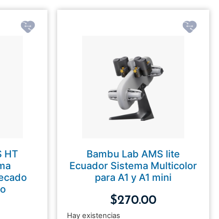
S HT
Bambu Lab AMS lite
ema
Ecuador Sistema Multicolor
Secado
para A1 y A1 mini
to
$
270.00
Hay existencias