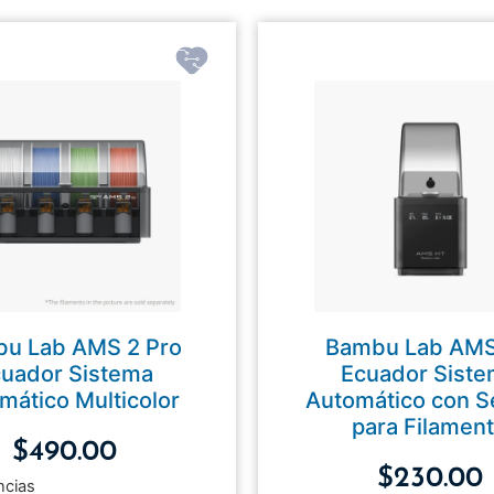
u Lab AMS 2 Pro
Bambu Lab AM
uador Sistema
Ecuador Sist
mático Multicolor
Automático con 
para Filamen
$
490.00
$
230.00
ncias