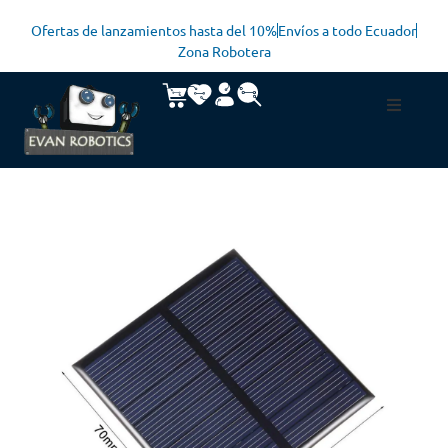
Ofertas de lanzamientos hasta del 10%
Envíos a todo Ecuador
Zona Robotera