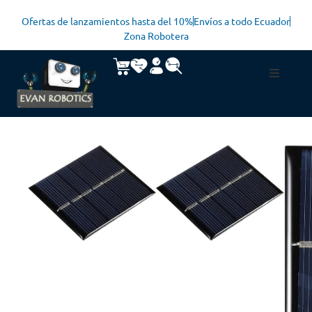
Ofertas de lanzamientos hasta del 10%
Envíos a todo Ecuador
Zona Robotera