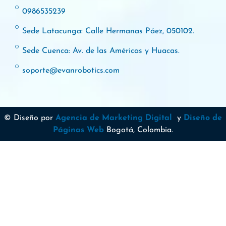
0986535239
Sede Latacunga: Calle Hermanas Páez, 050102.
Sede Cuenca: Av. de las Américas y Huacas.
soporte@evanrobotics.com
© Diseño por
Agencia de Marketing Digital
y
Diseño de
Páginas Web
Bogotá, Colombia.