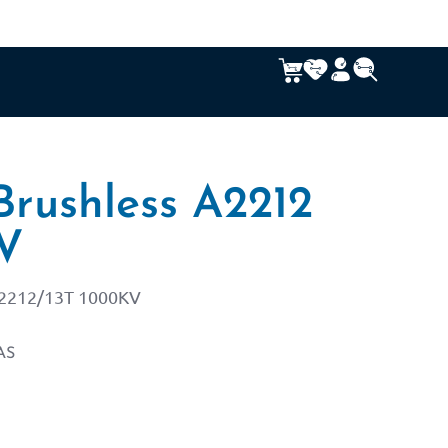
Brushless A2212
V
A2212/13T 1000KV
AS