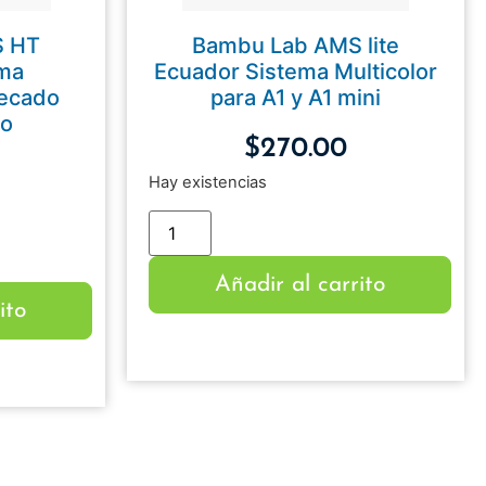
S HT
Bambu Lab AMS lite
ema
Ecuador Sistema Multicolor
Secado
para A1 y A1 mini
to
$
270.00
Hay existencias
Añadir al carrito
ito