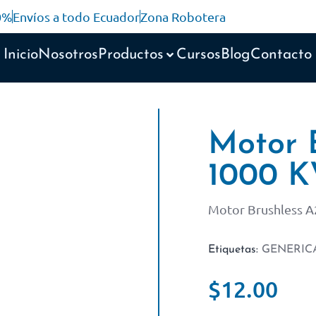
10%
Envíos a todo Ecuador
Zona Robotera
Inicio
Nosotros
Productos
Cursos
Blog
Contacto
Motor 
1000 K
Motor Brushless 
Etiquetas:
GENERIC
$
12.00