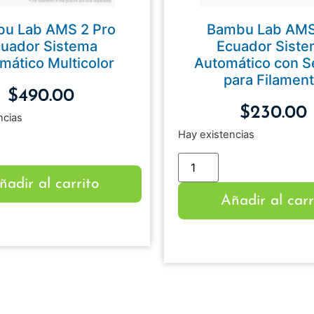
u Lab AMS 2 Pro
Bambu Lab AM
uador Sistema
Ecuador Sist
mático Multicolor
Automático con 
para Filamen
$
490.00
$
230.00
ncias
Hay existencias
ñadir al carrito
Añadir al carr