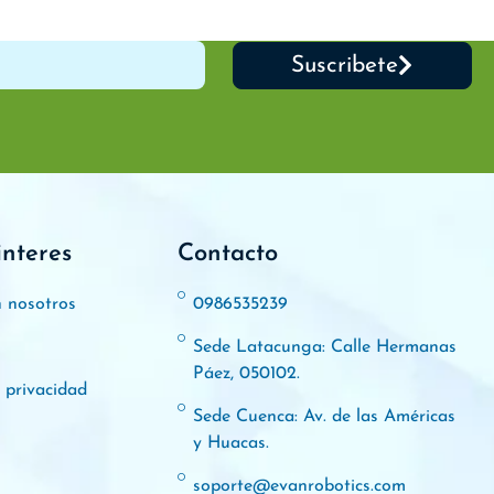
Suscribete
interes
Contacto
n nosotros
0986535239
Sede Latacunga: Calle Hermanas
Páez, 050102.
e privacidad
Sede Cuenca: Av. de las Américas
y Huacas.
soporte@evanrobotics.com