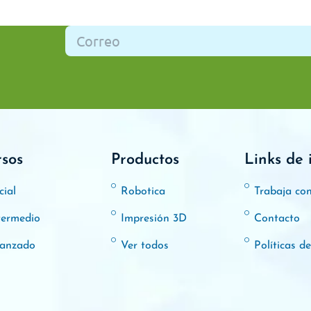
rsos
Productos
Links de 
cial
Robotica
Trabaja co
termedio
Impresión 3D
Contacto
anzado
Ver todos
Políticas d