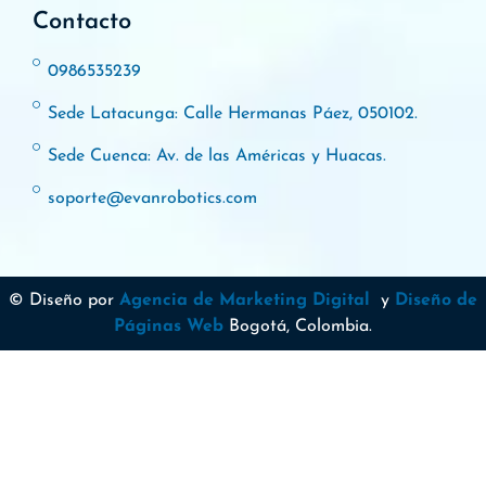
Contacto
0986535239
Sede Latacunga: Calle Hermanas Páez, 050102.
Sede Cuenca: Av. de las Américas y Huacas.
soporte@evanrobotics.com
© Diseño por
Agencia de Marketing Digital
y
Diseño de
Páginas Web
Bogotá, Colombia.