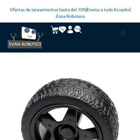
Ofertas de lanzamientos hasta del 10%
Envíos a todo Ecuador
Zona Robotera