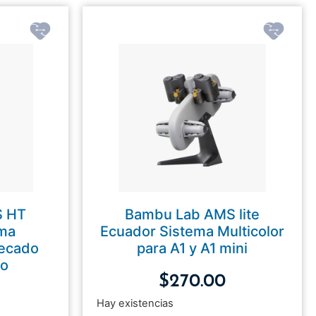
S HT
Bambu Lab AMS lite
ema
Ecuador Sistema Multicolor
Secado
para A1 y A1 mini
to
$
270.00
Hay existencias