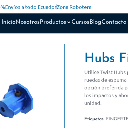
10%
Envíos a todo Ecuador
Zona Robotera
Inicio
Nosotros
Productos
Cursos
Blog
Contacto
Hubs F
Utilice Twist Hubs
ruedas de espuma 
opción preferida 
los impactos y aho
unidad.
Etiquetas:
FINGERT