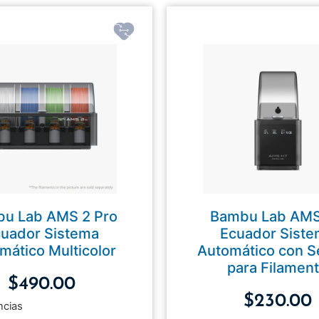
u Lab AMS 2 Pro
Bambu Lab AM
uador Sistema
Ecuador Sist
mático Multicolor
Automático con 
para Filamen
$
490.00
$
230.00
ncias