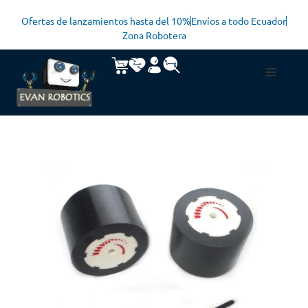
Ofertas de lanzamientos hasta del 10%
Envíos a todo Ecuador
Zona Robotera