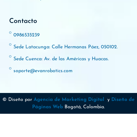
Contacto
0986535239
Sede Latacunga: Calle Hermanas Páez, 050102.
Sede Cuenca: Av. de las Américas y Huacas.
soporte@evanrobotics.com
© Diseño por
Agencia de Marketing Digital
y
Diseño de
Páginas Web
Bogotá, Colombia.