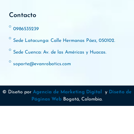
Contacto
0986535239
Sede Latacunga: Calle Hermanas Páez, 050102.
Sede Cuenca: Av. de las Américas y Huacas.
soporte@evanrobotics.com
© Diseño por
Agencia de Marketing Digital
y
Diseño de
Páginas Web
Bogotá, Colombia.