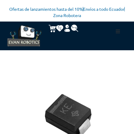
Ofertas de lanzamientos hasta del 10%
Envíos a todo Ecuador
Zona Robotera