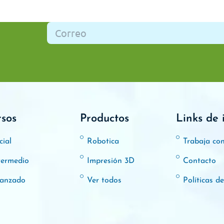
rsos
Productos
Links de 
cial
Robotica
Trabaja co
termedio
Impresión 3D
Contacto
anzado
Ver todos
Políticas d