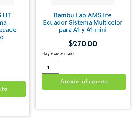
S HT
Bambu Lab AMS lite
ema
Ecuador Sistema Multicolor
Secado
para A1 y A1 mini
to
$
270.00
Hay existencias
Añadir al carrito
ito