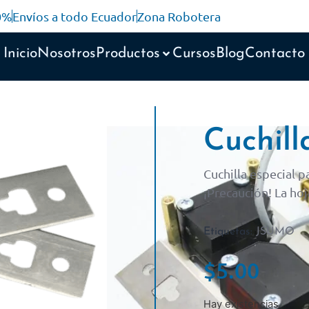
10%
Envíos a todo Ecuador
Zona Robotera
Inicio
Nosotros
Productos
Cursos
Blog
Contacto
Cuchil
Cuchilla especial 
¡Precaución! La ho
Etiquetas:
JSUMO
$
5.00
Hay existencias