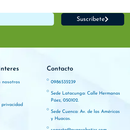
Suscribete
interes
Contacto
n nosotros
0986535239
Sede Latacunga: Calle Hermanas
Páez, 050102.
e privacidad
Sede Cuenca: Av. de las Américas
y Huacas.