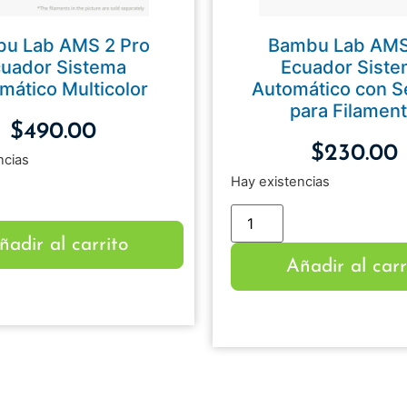
u Lab AMS 2 Pro
Bambu Lab AM
uador Sistema
Ecuador Sist
mático Multicolor
Automático con 
para Filamen
$
490.00
$
230.00
ncias
Hay existencias
ñadir al carrito
Añadir al carr