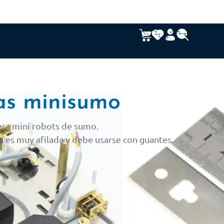
las minisumo
para mini robots de sumo.
ja es muy afilada y debe usarse con guantes.