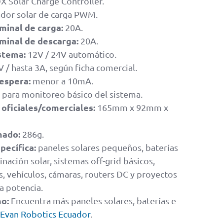
Solar Charge Controller.
dor solar de carga PWM.
minal de carga:
20A.
minal de descarga:
20A.
stema:
12V / 24V automático.
 / hasta 3A, según ficha comercial.
espera:
menor a 10mA.
para monitoreo básico del sistema.
oficiales/comerciales:
165mm x 92mm x
mado:
286g.
pecífica:
paneles solares pequeños, baterías
nación solar, sistemas off-grid básicos,
s, vehículos, cámaras, routers DC y proyectos
a potencia.
no:
Encuentra más paneles solares, baterías e
Evan Robotics Ecuador
.