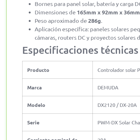
Bornes para panel solar, batería y carga D
165mm x 92mm x 36mm
Dimensiones de
286g
Peso aproximado de
.
Aplicación específica: paneles solares peq
cámaras, routers DC y proyectos solares d
Especificaciones técnicas
Producto
Controlador solar
Marca
DEMUDA
Modelo
DX2120 / DX-20A
Serie
PWM-DX Solar Char
Corriente nominal de
20A