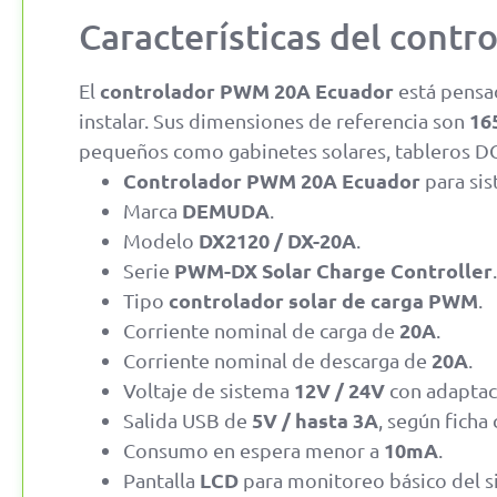
Características del co
controlador PWM 20A Ecuador
El
está pensad
16
instalar. Sus dimensiones de referencia son
pequeños como gabinetes solares, tableros DC 
Controlador PWM 20A Ecuador
para sis
DEMUDA
Marca
.
DX2120 / DX-20A
Modelo
.
PWM-DX Solar Charge Controller
Serie
.
controlador solar de carga PWM
Tipo
.
20A
Corriente nominal de carga de
.
20A
Corriente nominal de descarga de
.
12V / 24V
Voltaje de sistema
con adaptac
5V / hasta 3A
Salida USB de
, según ficha
10mA
Consumo en espera menor a
.
LCD
Pantalla
para monitoreo básico del s