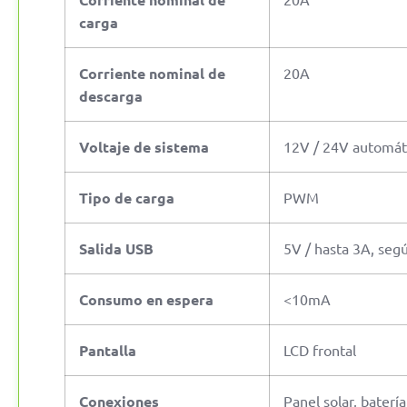
carga
Corriente nominal de
20A
descarga
Voltaje de sistema
12V / 24V automát
Tipo de carga
PWM
Salida USB
5V / hasta 3A, segú
Consumo en espera
<10mA
Pantalla
LCD frontal
Conexiones
Panel solar, baterí