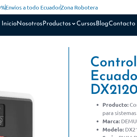
10%
Envíos a todo Ecuador
Zona Robotera
Inicio
Nosotros
Productos
Cursos
Blog
Contacto
Contro
Ecuad
DX2120
Producto:
Co
para sistemas
Marca:
DEMU
Modelo:
DX21