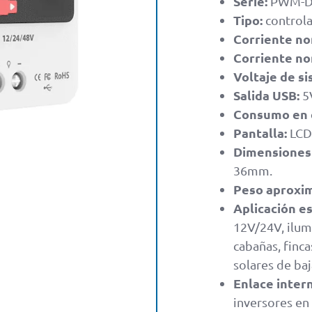
Serie:
PWM-DX 
Tipo:
controla
Corriente no
Corriente no
Voltaje de si
Salida USB:
5V
Consumo en 
Pantalla:
LCD 
Dimensiones 
36mm.
Peso aproxi
Aplicación es
12V/24V, ilumi
cabañas, finca
solares de baj
Enlace inter
inversores en