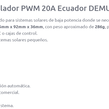
ntrolador PWM 20A Ecuador DE
o para sistemas solares de baja potencia donde se nece
5mm x 92mm x 36mm
286g
, con peso aproximado de
, 
o cajas de control.
temas solares pequeños.
ión automática.
 comercial.
istema.