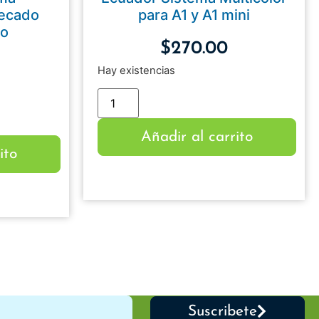
Secado
para A1 y A1 mini
to
$
270.00
Hay existencias
Añadir al carrito
ito
Suscribete