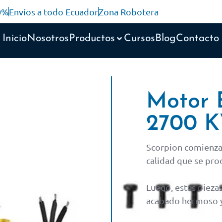
10%
Envíos a todo Ecuador
Zona Robotera
Inicio
Nosotros
Productos
Cursos
Blog
Contacto
Motor 
2700 
Scorpion comienza 
calidad que se pro
Luego, estas pieza
acabado hermoso y