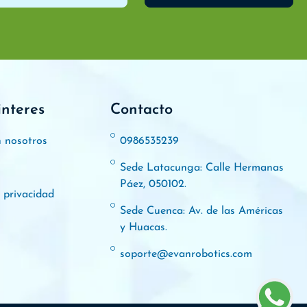
interes
Contacto
n nosotros
0986535239
Sede Latacunga: Calle Hermanas
Páez, 050102.
e privacidad
Sede Cuenca: Av. de las Américas
y Huacas.
soporte@evanrobotics.com