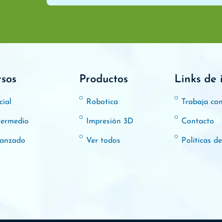
rsos
Productos
Links de 
cial
Robotica
Trabaja co
termedio
Impresión 3D
Contacto
anzado
Ver todos
Políticas d