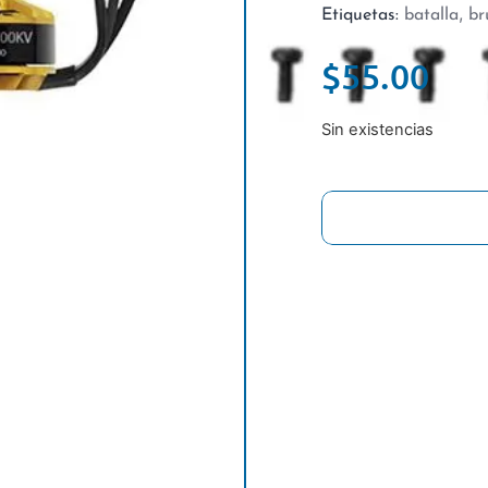
,
Etiquetas:
batalla
br
$
55.00
Sin existencias