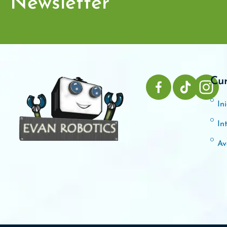
Newsletter
Cu
Ini
In
Av