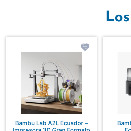
Los
Bambu Lab A2L Ecuador –
Bamb
Impresora 3D Gran Formato
Ec