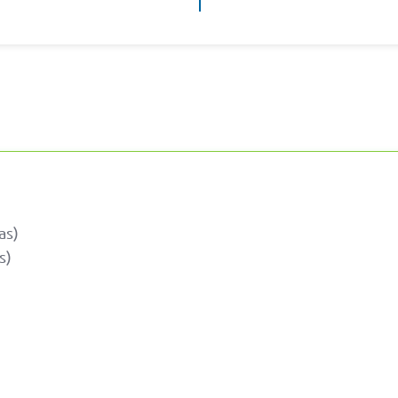
as)
s)