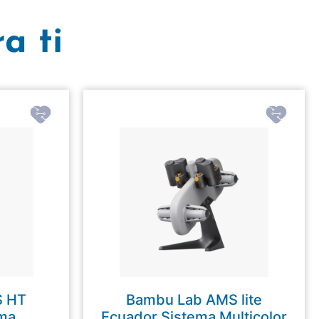
a ti
S HT
Bambu Lab AMS lite
ema
Ecuador Sistema Multicolor