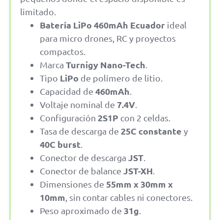
limitado.
Batería LiPo 460mAh Ecuador
ideal
para micro drones, RC y proyectos
compactos.
Turnigy Nano-Tech
Marca
.
LiPo
Tipo
de polímero de litio.
460mAh
Capacidad de
.
7.4V
Voltaje nominal de
.
2S1P
Configuración
con 2 celdas.
25C constante
Tasa de descarga de
y
40C burst
.
JST
Conector de descarga
.
JST-XH
Conector de balance
.
55mm x 30mm x
Dimensiones de
10mm
, sin contar cables ni conectores.
31g
Peso aproximado de
.