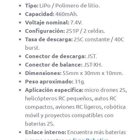
Tipo:
LiPo / Polímero de litio.
Capacidad:
460mAh.
Voltaje nominal:
7.4V.
Configuración:
2S1P / 2 celdas.
Tasa de descarga:
25C constante / 40C
burst.
Conector de descarga:
JST.
Conector de balance:
JST-XH.
Dimensiones:
55mm x 30mm x 10mm.
Peso aproximado:
31g.
Aplicación específica:
micro drones 2S,
helicópteros RC pequeños, autos RC
compactos, aviones RC ligeros, robótica
móvil y proyectos compatibles con
baterías 2S.
Enlace interno:
Encuentra más baterías